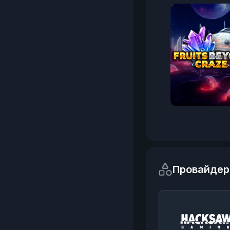
Exclusive
Провайде