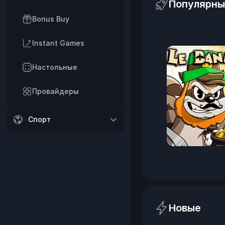
Популярны
Bonus Buy
Instant Games
Настольные
Провайдеры
Спорт
Новые