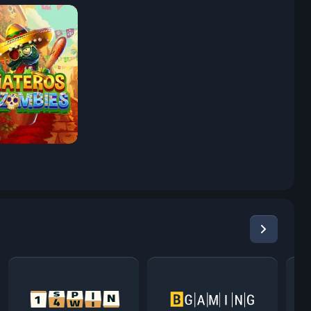
-release