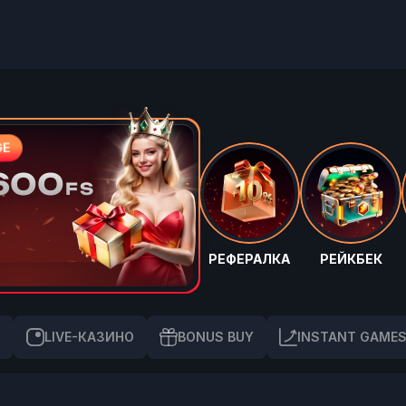
600
FS
РЕФЕРАЛКА
РЕЙКБЕК
Ы
LIVE-КАЗИНО
BONUS BUY
INSTANT GAME