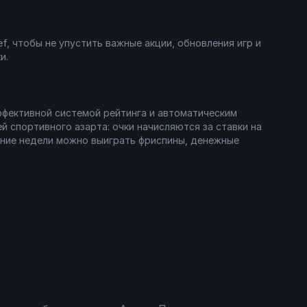
, чтобы не упустить важные акции, обновления игр и
и.
ффективной системой рейтинга и автоматическим
й спортивного азарта: очки начисляются за ставки на
чение недели можно выиграть фриспины, денежные