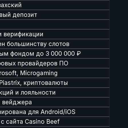
захский
овый депозит
ри верификации
ен большинству слотов
ым фондом до 3 000 000 ₽
ровых провайдеров ПО
grosoft, Microgaming
Piastrix, криптовалюты
кций и лояльности
з вейджера
ирована для Android/iOS
c сайта Casino Beef