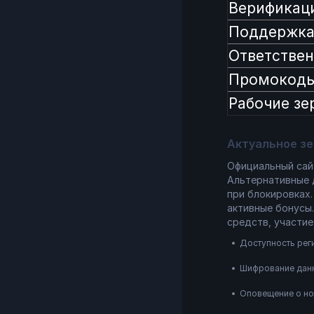
Верификаци
Поддержк
Ответствен
Промокод
Рабочие зе
Актуальное зе
Официальный сайт
Альтернативные 
при блокировках.
активные бонусы.
средств, участие
Доступность реги
Шифрование данн
Оповещение о нов