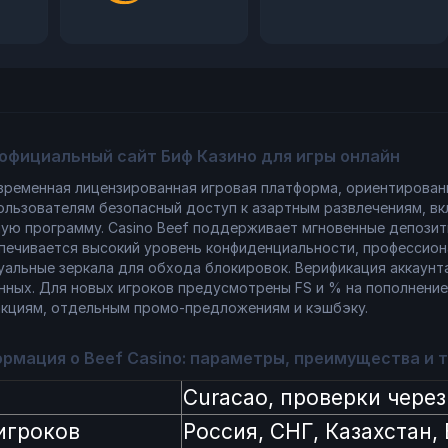
 официальный сайт Биф Казино для игры онлайн
временная лицензированная игровая платформа, ориентированн
ользователям безопасный доступ к азартным развлечениям, вк
ую программу. Casino Beef поддерживает мгновенные депозит
печивается высокий уровень конфиденциальности, профессион
уальные зеркала для обхода блокировок. Верификация аккаунт
нных. Для новых игроков предусмотрены FS и % на пополнени
акциям, отдельным промо-предложениям и кэшбэку.
рмация о Beef Casino: параметры, преимущества и 
Curacao, проверки чере
игроков
Россия, СНГ, Казахстан,